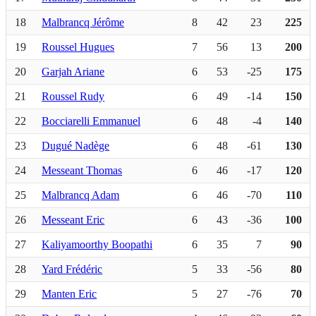
18
Malbrancq Jérôme
8
42
23
225
19
Roussel Hugues
7
56
13
200
20
Garjah Ariane
6
53
-25
175
21
Roussel Rudy
6
49
-14
150
22
Bocciarelli Emmanuel
6
48
-4
140
23
Dugué Nadège
6
48
-61
130
24
Messeant Thomas
6
46
-17
120
25
Malbrancq Adam
6
46
-70
110
26
Messeant Eric
6
43
-36
100
27
Kaliyamoorthy Boopathi
6
35
7
90
28
Yard Frédéric
5
33
-56
80
29
Manten Eric
5
27
-76
70