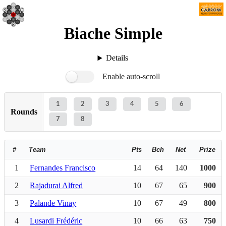
Biache Simple
Details
Enable auto-scroll
1
2
3
4
5
6
Rounds
7
8
#
Team
Pts
Bch
Net
Prize
1
Fernandes Francisco
14
64
140
1000
2
Rajadurai Alfred
10
67
65
900
3
Palande Vinay
10
67
49
800
4
Lusardi Frédéric
10
66
63
750