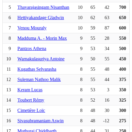
5
Thavarajasingam Nisanthan
10
65
42
700
6
Hettiyakandage Gladwin
10
62
63
650
7
Venou Mouraly
10
59
87
600
8
Madduma A. - Morin Max
9
55
28
550
9
Pantzos Athena
9
53
34
500
10
Warnakulasuriya Antoine
9
50
55
450
11
Kugathas Selvarasha
8
55
48
400
12
Suleman Nathoo Malik
8
55
44
375
13
Keram Lucas
8
53
3
350
14
Toubert Rémy
8
52
16
325
15
Cimetière Loïc
8
48
30
300
16
Sivasubramaniam Aswin
8
48
-12
275
17
Muthuraj Chiddharth
8
44
31
250